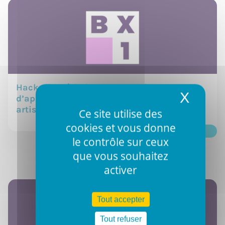
Hackathon à l’efp : une centaine
X
Masqu
d’apprenants au service d’associations,
artistes et d’initi
Ce site utilise des
cookies et vous donne
11 MARS 2026
le contrôle sur ceux
que vous souhaitez
activer
Tout accepter
Tout refuser