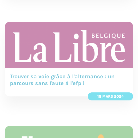
Trouver sa voie grâce à l'alternance : un
parcours sans faute à l'efp !
18 MARS 2024