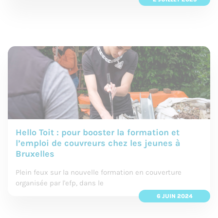
Hello Toit : pour booster la formation et
l’emploi de couvreurs chez les jeunes à
Bruxelles
Plein feux sur la nouvelle formation en couverture
organisée par l'efp, dans le
6 JUIN 2024