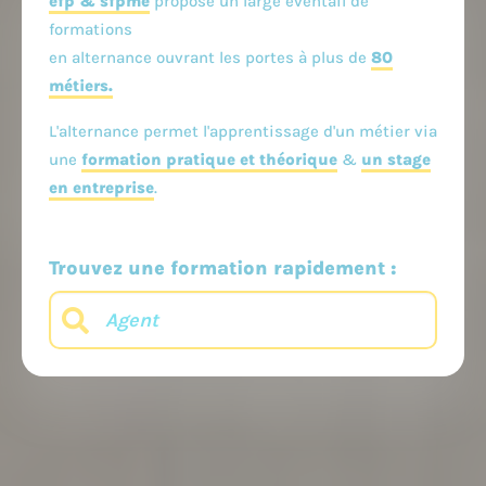
efp & sfpme
propose un large éventail de
formations
en alternance ouvrant les portes à plus de
80
métiers.
L'alternance permet l'apprentissage d'un métier via
une
formation pratique et théorique
&
un stage
en entreprise
.
Trouvez une formation rapidement :