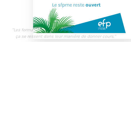
Ricardo
DESIGN & BUILD BY
"Les formateurs sont des professionnels du métier et
ça se ressent dans leur manière de donner cours."
LIRE PLUS