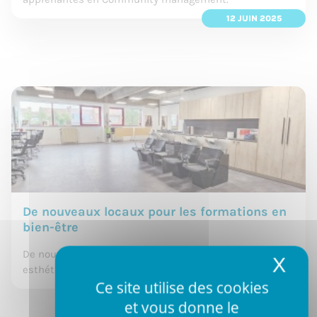
12 JUIN 2025
De nouveaux locaux pour les formations en
bien-être
De nouveaux locaux pour les formations en coiffure et
X
Mas
esthétique.
Ce site utilise des cookies
2 JUIN 2025
et vous donne le