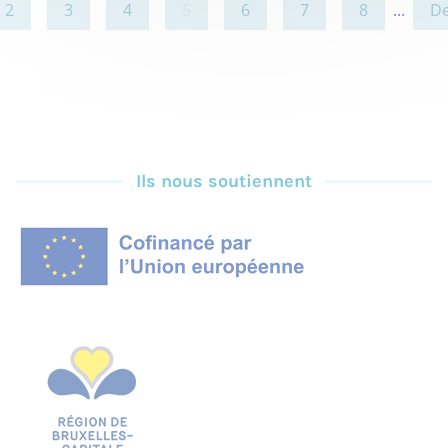
2
3
4
5
6
7
8
...
De
Ils nous soutiennent