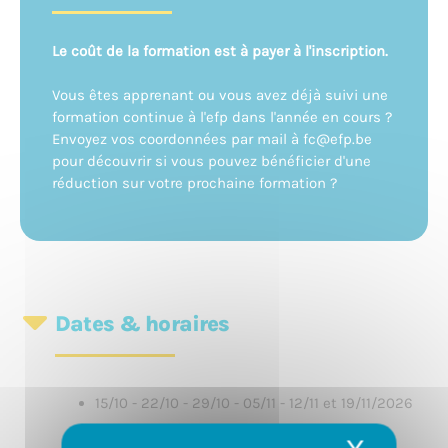
Le coût de la formation est à payer à l'inscription.
Vous êtes apprenant ou vous avez déjà suivi une
formation continue à l'efp dans l'année en cours ?
Envoyez vos coordonnées par mail à fc@efp.be
pour découvrir si vous pouvez bénéficier d'une
réduction sur votre prochaine formation ?
Dates & horaires
15/10 - 22/10 - 29/10 - 05/11 - 12/11 et 19/11/2026
18/02 - 25/02 - 11/03 - 25/03 - 08/04 et