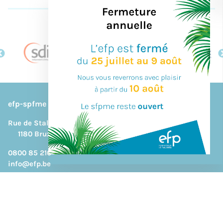
Nos partenaires
efp-spfme
Rue de Stalle, 292B
1180 Bruxelles
DESIGN & BUILD BY
0800 85 210
info@efp.be
Conditions générales
Politique de protection des données
Déclaration d’accessibilité
Liens utiles