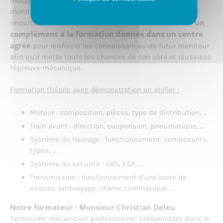
mécanique sur l'ensemble de la formation des futurs
moniteurs d'auto-école, ce qui entraine un taux d'échec
Ce module de cours est un
important lors de l'examen.
complément à la formation donnée dans un centre
agréé
pour renforcer les connaissances du futur moniteur
afin qu'il mette toute les chances de son côté et réussisse
l'épreuve mécanique.
Formation théorie avec démonstration en atelier :
Moteur : composition, pièces, type de distribution, ...
Train avant : direction, suspension, pneumatique, ...
Système de freinage : fonctionnement, composants,
types, ...
Système de sécurité : ABS, ESP, ...
Transmission : fonctionnement d'une boite de
vitesse, embrayage, chaine cinématique, ...
Notre formateur : Monsieur Christian Deleu
Technicien mécanicien professionnel indépendant dans le