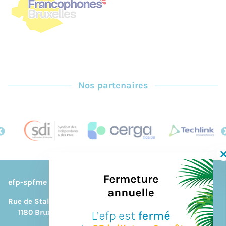
Nos partenaires
efp-spfme
Rue de Stalle, 292B
1180 Bruxelles