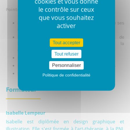
cookies et vous donne
le contrôle sur ceux
Points abordés lors de la formation :
que vous souhaitez
Le sketchnoting : définition de la méthode, de ses
activer
avantages et de ses champs d’application
Les principes de composition et de
Tout accepter
hiérarchisation des informations dans la
communication visuelle
Tout refuser
Les éléments de la facilitation graphique
Personnaliser
Les icônes, les pictogrammes, les personnages
Les couleurs et les ombres
Politique de confidentialité
Formateur
Isabelle Lempeur
Isabelle est diplômée en design graphique et
illustration. Elle s'est formée à l’art-thérapie, à la PNL