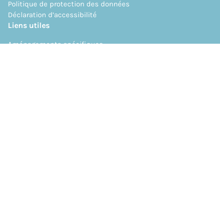
Politique de protection des données
Déclaration d’accessibilité
DESIGN & BUILD BY
Liens utiles
Aménagements spécifiques
Documents utiles
Faq - Questions fréquentes
Orientation
Presse
Projets
Offre d'emploi
Publier une offre d'emploi
Suivez notre actualité &
Restez informé de nos activités
JE M'ABONNE À LA NEWSLETTER