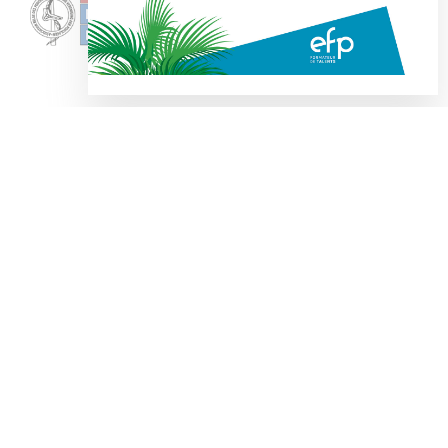
DESIGN & BUILD BY
Suivez notre actualité &
Restez informé de nos activités
JE M'ABONNE À LA NEWSLETTER