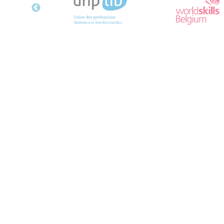
efp-spfme
Rue de Stalle, 292B
1180 Bruxelles
0800 85 210
info@efp.be
Conditions générales
Politique de protection des données
Déclaration d’accessibilité