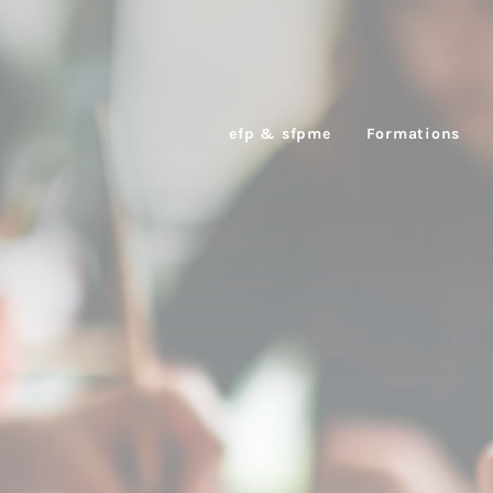
efp & sfpme
Formations