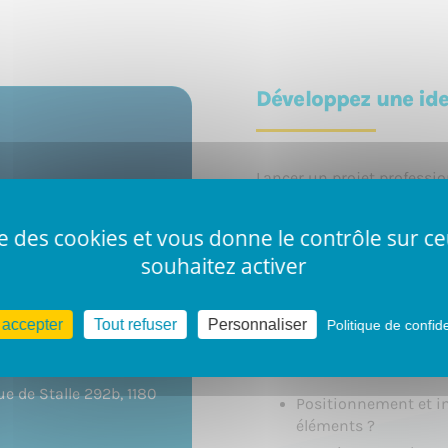
Développez une iden
Lancer un projet professio
ur base d'une
l’étape de définition d’un
ise des cookies et vous donne le contrôle sur 
Par où commencer ? Quelle
souhaitez activer
visuelle cohérente ? Et qu
cela en place ? Dans cette
e de Stalle 292b, 1180
ces réflexions !
 accepter
Tout refuser
Personnaliser
Politique de confide
Au programme :
ue de Stalle 292b, 1180
Positionnement et im
éléments ?