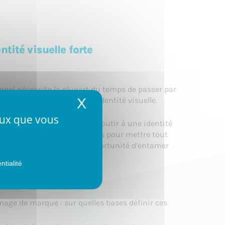
tité visuelle forte
nnel nécessite la plupart du temps de passer par
X
Masquer le bandeau 
e image de marque et d’une identité visuelle.
ceux que vous
s réflexions mener pour aboutir à une identité
elles solutions sont possibles pour mettre tout
 formation, vous aurez l’opportunité d’entamer
ntialité
age de marque : sur quelles bases définir ces