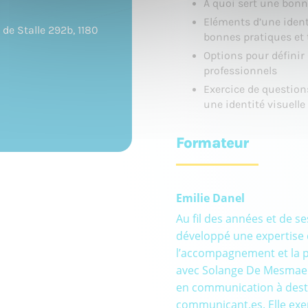
A quoi sert une bonn
Eléments d’une identi
 de Stalle 292b, 1180
bonnes pratiques et
Options pour définir 
professionnels
Exercice de question
une identité visuelle
Formateur
Emilie Danel
Au fil des années et de s
développé une expertise 
l’accompagnement et la p
avec Solange De Mesmaek
en communication à desti
communicant.es. Elle exe