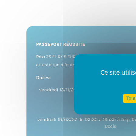
PASSEPORT RÉUSSITE
Prix:
35 EUR/15 EUR pour demandeurs d'emploi s
attestation à fournir lors de votre inscription
Ce site util
Dates:
vendredi 13/11/26 de 9h30 à 12h30 à l'efp, Ru
Uccle
Tout
ou
vendredi 19/03/27 de 13h30 à 16h30 à l'efp, R
Uccle