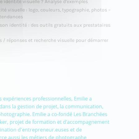
e identité visuelle ? Analyse d’exemples
té visuelle : logo, couleurs, typographie, photos –
 tendances
son identité : des outils gratuits aux prestataires
s / réponses et recherche visuelle pour démarrer
es expériences professionnelles, Emilie a
dans la gestion de projet, la communication,
hotographie. Emilie a co-fondé Les Branchées
er, projet de formation et d’accompagnement
nation d'entrepreneur.euses et de
rce aussi les métiers de photographe