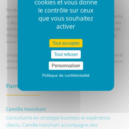
cookies et vous donne
le contrôle sur ceux
Pendant la formation, vous allez
pouvoir cartographier le parcours de vos propres clients
que vous souhaitez
— du premier contact à l’après-achat — pour repérer les
activer
moments clés et les zones de friction. La formation est
très participative, avec des mises en situation et des
échanges en groupe.
Tout accepter
Tout refuser
Chaque participant repart avec des actions concrètes et
immédiatement applicables pour améliorer l’expérience
Personnaliser
client de son projet.
Politique de confidentialité
Formateur
Camille Hanchart
Consultante en stratégie business et expérience
clients, Camille Hanchart accompagne des