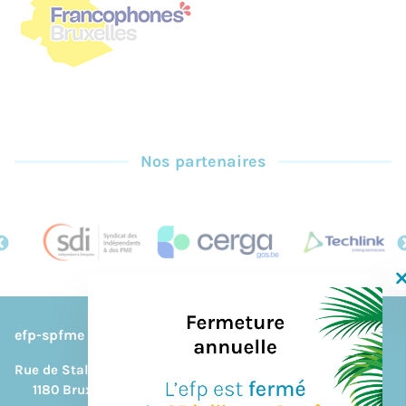
Nos partenaires
efp-spfme
Rue de Stalle, 292B
1180 Bruxelles