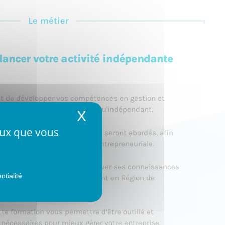
Le métier
 lancer votre activité indépendante
t de développer vos compétences en gestion et
erciale ou artisanale en tant qu'indépendant.
X
Masquer le bandeau 
ceux que vous
aux, législatifs et stratégiques seront abordés, afin
our démarrer votre aventure entrepreneuriale.
l n'y a plus d'obligation de prouver ses connaissances
ntialité
rcer une activité d'indépendant en Région de
tte formation vous permettra d’être outillé et
nécessaires pour mieux gérer votre entreprise.