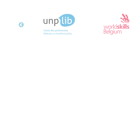
efp-spfme
Rue de Stalle, 292B
1180 Bruxelles
0800 85 210
info@efp.be
Conditions générales
Politique de protection des données
Déclaration d’accessibilité