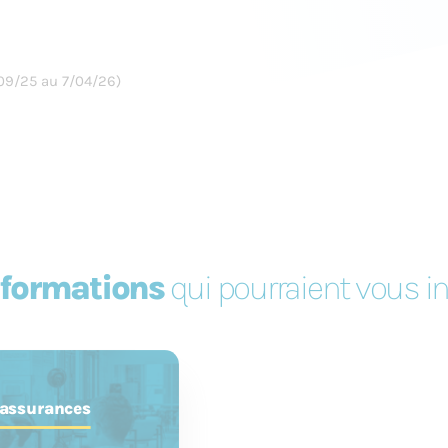
09/25 au 7/04/26)
 formations
qui pourraient vous i
 certificat de
 homologuée par la
 assurances