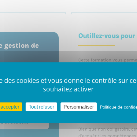
Outillez-vous pour
e gestion de
Cette formation vous perme
réussir votre activité comm
ise des cookies et vous donne le contrôle sur 
Les aspects financiers, fisc
de vous outiller au mieux p
souhaitez activer
Depuis le 15 janvier 2024, i
 accepter
Tout refuser
Personnaliser
Politique de confide
de gestion de base pour exe
Bruxelles-Capitale.
JE M'INSCRIS
Bien que non obligatoire, ce
d’acquérir les compétences 