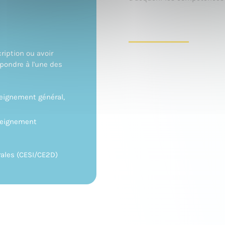
ription ou avoir
répondre à l'une des
eignement général,
seignement
ales (CESI/CE2D)