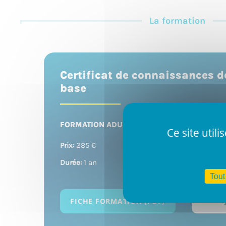
La formation
Certificat de connaissances d
base
FORMATION ADULTE
Ce site util
Prix:
285 €
Durée:
1 an
Tout
FICHE FORMATION (PDF)