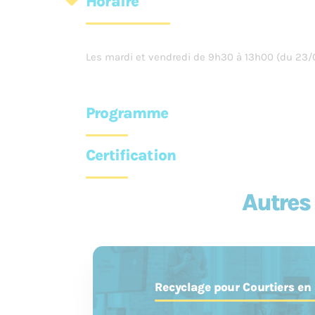
Horaire
Les mardi et vendredi de 9h30 à 13h00 (du 23/
Programme
Certification
Cours de gestion (160 h)
Autres
Création d'entreprise (droit)
A l'issue de la formation, l'apprenant obtient un
Comptabilité
connaissances de gestion de base reconnue et
Gestion commerciale
Fédération Wallonie-Bruxelles
Stratégie commerciale
Législation
Recyclage pour Courtiers en
Esprit d'entreprendre