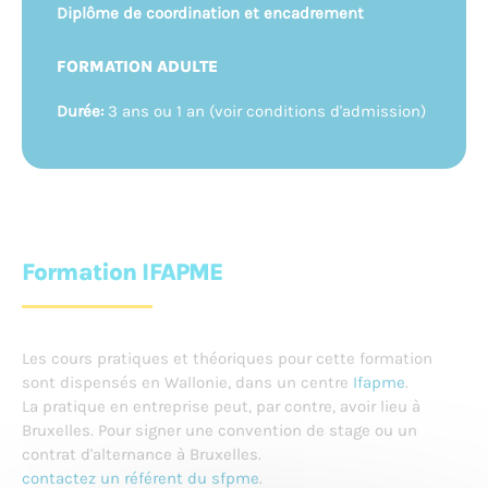
Diplôme de coordination et encadrement
FORMATION ADULTE
Durée:
3 ans ou 1 an (voir conditions d'admission)
Formation IFAPME
Les cours pratiques et théoriques pour cette formation
sont dispensés en Wallonie, dans un centre
Ifapme
.
La pratique en entreprise peut, par contre, avoir lieu à
Bruxelles. Pour signer une convention de stage ou un
contrat d'alternance à Bruxelles.
contactez un référent du sfpme
.