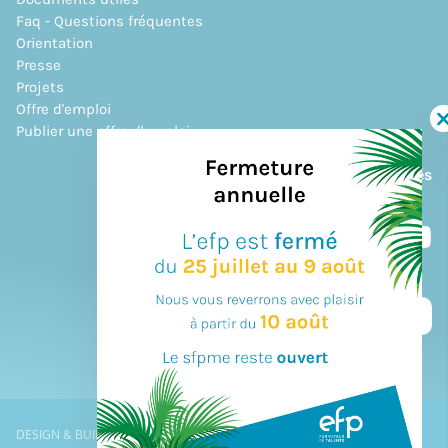
Faq - Questions fréquentes
Orientation
Presse
Projets
Offre d'emploi
Publier une offre d'emploi
Suivez notre actualité &
Restez informé de nos activités
JE M'ABONNE À LA NEWSLETTER
DESIGN & BUILD BY